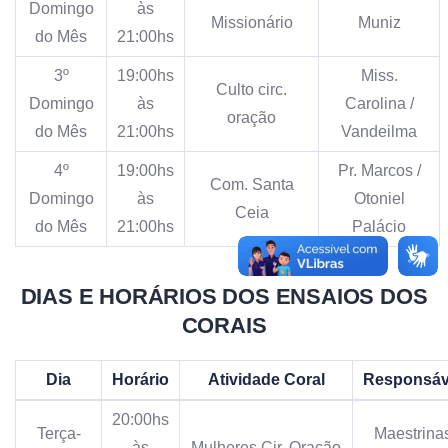
Domingo
às
Missionário
Muniz
do Mês
21:00hs
3º
19:00hs
Miss.
Culto circ.
Domingo
às
Carolina /
oração
do Mês
21:00hs
Vandeilma
4º
19:00hs
Pr. Marcos /
Com. Santa
Domingo
às
Otoniel
Ceia
do Mês
21:00hs
Palácio
DIAS E HORÁRIOS DOS ENSAIOS DOS
CORAIS
Dia
Horário
Atividade Coral
Responsáv
20:00hs
Terça-
Maestrina
às
Mulheres Cir. Oração